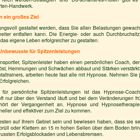
rten-Handwerk.
 ein großes Ziel
rkungsvoll gestaltet werden, dass Sie allen Belastungen gewac
weiter entfalten kann. Die Energie- oder auch Durchbruchsit
m das eigene Leben erfolgreicher zu gestalten.
nbewusste für Spitzenleistungen
ensportler, Spitzenleister haben einen persönlichen Coach, der
uflöst, Hemmungen und Schwächen abbaut und Stärken verstärkt.
ltrainers, arbeiten heute fast alle mit Hypnose. Nehmen Sie j
Erfolgreichen.
 für persönliche Spitzenleistungen ist das Hypnose-Coach
t nur über den Verstand läuft und bei dem Veränderungen fr
ört der Vergangenheit an. Hypnose und Hypnosetherapi
ller und effektiver zum Ziel zu kommen.
ten auf Ihrem Gebiet sein und bewiesen haben, dass sie se
brüll oder Klettern an 15 m hohen Seilen über dem Boden bri
wussten Erfolgsblockaden und Lebensbremsen.