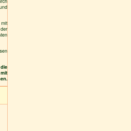
urch
 und
 mit
 der
sten
ösen
 die
 mit
nen.