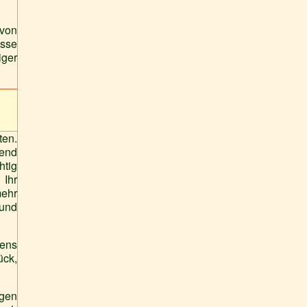
 von
esse
iger
ten.
gend
htig
 Ihr
mehr
 und
bens
ück,
rgen