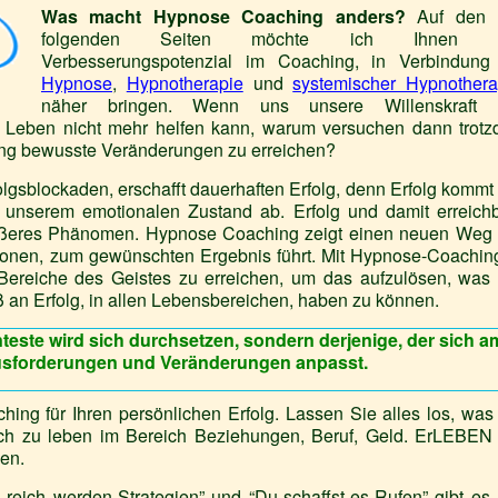
Was macht Hypnose Coaching anders?
Auf den h
folgenden Seiten möchte ich Ihnen 
Verbesserungspotenzial im Coaching, in Verbindung
Hypnose
,
Hypnotherapie
und
systemischer Hypnothera
näher bringen. Wenn uns unsere Willenskraft 
m Leben nicht mehr helfen kann, warum versuchen dann trot
ng bewusste Veränderungen zu erreichen?
lgsblockaden, erschafft dauerhaften Erfolg, denn Erfolg kommt
n unserem emotionalen Zustand ab. Erfolg und damit erreich
 äußeres Phänomen. Hypnose Coaching zeigt einen neuen Weg 
onen, zum gewünschten Ergebnis führt. Mit Hypnose-Coaching
Bereiche des Geistes zu erreichen, um das aufzulösen, was
 an Erfolg, in allen Lebensbereichen, haben zu können.
enteste wird sich durchsetzen, sondern derjenige, der sich a
usforderungen und Veränderungen anpasst.
hing für Ihren persönlichen Erfolg. Lassen Sie alles los, was
reich zu leben im Bereich Beziehungen, Beruf, Geld. ErLEBEN
ben.
 reich werden-Strategien” und “Du-schaffst-es-Rufen” gibt es 