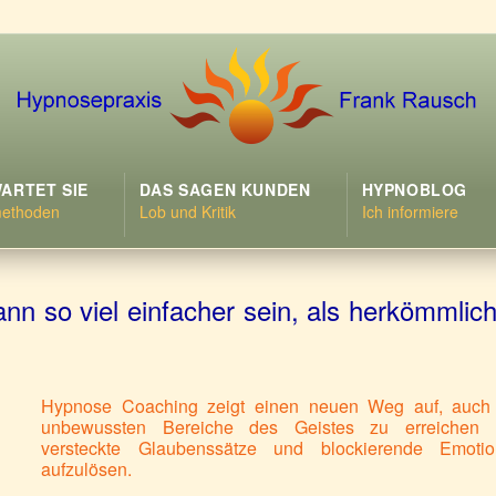
ARTET SIE
DAS SAGEN KUNDEN
HYPNOBLOG
methoden
Lob und Kritik
Ich informiere
n so viel einfacher sein, als herkömmlic
Hypnose Coaching zeigt einen neuen Weg auf, auch
unbewussten Bereiche des Geistes zu erreichen 
versteckte Glaubenssätze und blockierende Emoti
aufzulösen.