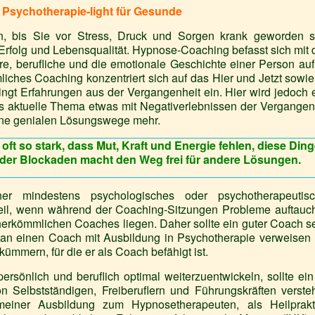
t Psychotherapie-light für Gesunde
, bis Sie vor Stress, Druck und Sorgen krank geworden s
 Erfolg und Lebensqualität. Hypnose-Coaching befasst sich mit
äre, berufliche und die emotionale Geschichte einer Person auf
iches Coaching konzentriert sich auf das Hier und Jetzt sowie
ingt Erfahrungen aus der Vergangenheit ein. Hier wird jedoch 
 aktuelle Thema etwas mit Negativerlebnissen der Vergangen
eine genialen Lösungswege mehr.
ft so stark, dass Mut, Kraft und Energie fehlen, diese Ding
der Blockaden macht den Weg frei für andere Lösungen.
 mindestens psychologisches oder psychotherapeutisc
eil, wenn während der Coaching-Sitzungen Probleme auftauc
erkömmlichen Coaches liegen. Daher sollte ein guter Coach s
an einen Coach mit Ausbildung in Psychotherapie verweisen
ümmern, für die er als Coach befähigt ist.
ersönlich und beruflich optimal weiterzuentwickeln, sollte ein
 Selbstständigen, Freiberuflern und Führungskräften verste
einer Ausbildung zum Hypnosetherapeuten, als Heilprakt