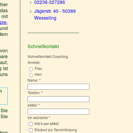
02236-327286
ier
das
Jägerstr. 40 - 50389
 mit
Wesseling
pie
,
und
zdem
Schnellkontakt
 von
bare
Schnellkontakt Coaching
auf,
Anrede:
 ist
Frau
 uns
Herr
Name:
*
m
Telefon:
*
eMail:
*
 Sie
 Sie
Ich wünsche
*
Info's per eMail
Rückruf zur Terminfindung
hier