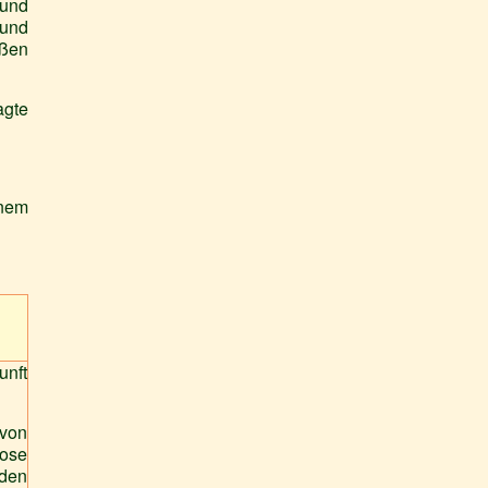
 und
 und
eßen
agte
inem
unft
 von
nose
nden