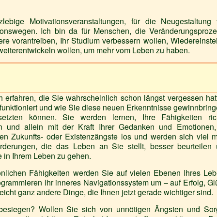
zlebige Motivationsveranstaltungen, für die Neugestaltung
onswegen. Ich bin da für Menschen, die Veränderungsproz
ere vorantreiben, Ihr Studium verbessern wollen, Wiedereinste
t weiterentwickeln wollen, um mehr vom Leben zu haben.
h erfahren, die Sie wahrscheinlich schon längst vergessen hat
 funktioniert und wie Sie diese neuen Erkenntnisse gewinnbrin
setzten können. Sie werden lernen, Ihre Fähigkeiten ric
 und allein mit der Kraft Ihrer Gedanken und Emotionen,
sen Zukunfts- oder Existenzängste los und werden sich viel 
rderungen, die das Leben an Sie stellt, besser beurteilen
in Ihrem Leben zu gehen.
önlichen Fähigkeiten werden Sie auf vielen Ebenen Ihres Le
ogrammieren Ihr inneres Navigationssystem um – auf Erfolg, Gl
eicht ganz andere Dinge, die Ihnen jetzt gerade wichtiger sind.
 besiegen? Wollen Sie sich von unnötigen Ängsten und So