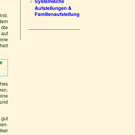
Systemische
Aufstellungen &
Familienaufstellung
ind.
 dem
 die
 auf
eine
heit
e
hes
hen,
eine
 und
 gut
hen.
iker