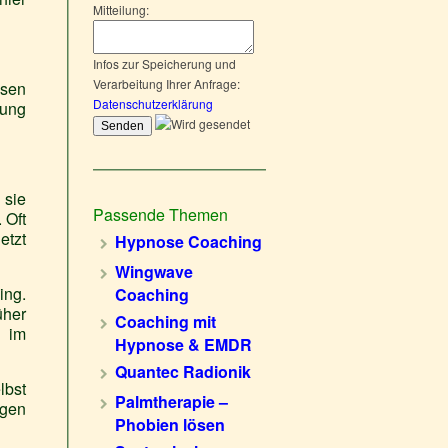
Mitteilung:
Infos zur Speicherung und
Verarbeitung Ihrer Anfrage:
hsen
Datenschutzerklärung
zung
 sie
Passende Themen
 Oft
etzt
Hypnose Coaching
Wingwave
ing.
Coaching
üher
Coaching mit
e im
Hypnose & EMDR
Quantec Radionik
lbst
Palmtherapie –
ngen
Phobien lösen