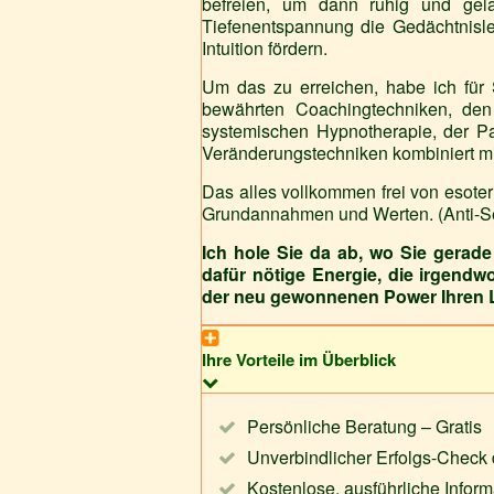
befreien, um dann ruhig und gela
Tiefenentspannung die Gedächtnislei
Intuition fördern.
Um das zu erreichen, habe ich für 
bewährten Coachingtechniken, den
systemischen Hypnotherapie, der P
Veränderungstechniken kombiniert 
Das alles vollkommen frei von esot
Grundannahmen und Werten. (Anti-Se
Ich hole Sie da ab, wo Sie gerade 
dafür nötige Energie, die irgendw
der neu gewonnenen Power Ihren Le
Ihre Vorteile im Überblick
Persönliche Beratung – Gratis
Unverbindlicher Erfolgs-Check
Kostenlose, ausführliche Inform