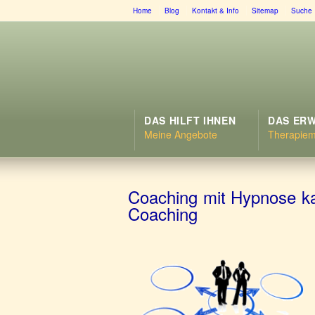
Home
Blog
Kontakt & Info
Sitemap
Suche
DAS HILFT IHNEN
DAS ERW
Meine Angebote
Therapie
Coaching mit Hypnose kan
Coaching