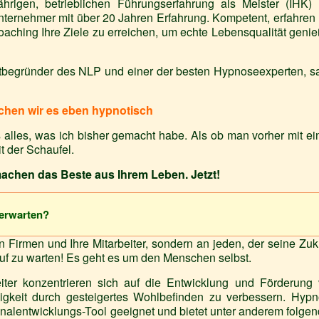
ährigen, betrieblichen Führungserfahrung als Meister (IHK)
 Unternehmer mit über 20 Jahren Erfahrung. Kompetent, erfahren
oaching Ihre Ziele zu erreichen, um echte Lebensqualität geni
itbegründer des NLP und einer der besten Hypnoseexperten, s
chen wir es eben hypnotisch
s alles, was ich bisher gemacht habe. Als ob man vorher mit e
it der Schaufel.
 machen das Beste aus Ihrem Leben. Jetzt!
erwarten?
an Firmen und Ihre Mitarbeiter, sondern an jeden, der seine Zuk
rauf zu warten! Es geht es um den Menschen selbst.
iter konzentrieren sich auf die Entwicklung und Förderung
higkeit durch gesteigertes Wohlbefinden zu verbessern. Hyp
onalentwicklungs-Tool geeignet und bietet unter anderem folge