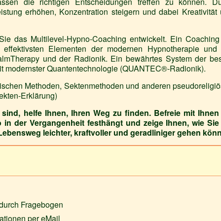
ssen die richtigen Entscheidungen treffen zu können. D
stung erhöhen, Konzentration steigern und dabei Kreativität
Sie das Multilevel-Hypno-Coaching entwickelt. Ein Coaching
 effektivsten Elementen der modernen Hypnotherapie und
almTherapy und der Radionik. Ein bewährtes System der be
mit modernster Quantentechnologie (QUANTEC®-Radionik).
erischen Methoden, Sektenmethoden und anderen pseudoreligi
kten-Erklärung)
sind, helfe Ihnen, Ihren Weg zu finden. Befreie mit Ihnen
o in der Vergangenheit festhängt und zeige Ihnen, wie Sie
bensweg leichter, kraftvoller und geradliniger gehen kön
 durch Fragebogen
ationen per eMail