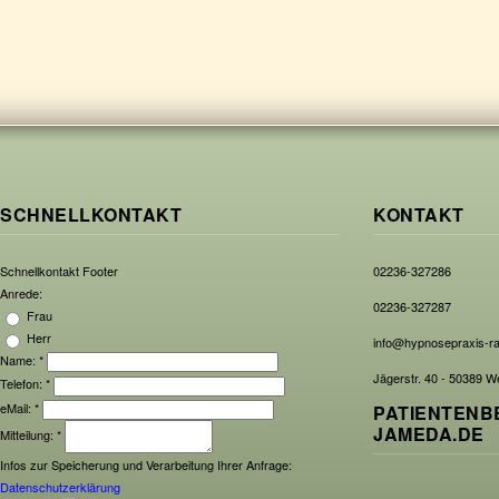
SCHNELLKONTAKT
KONTAKT
Schnellkontakt Footer
02236-327286
Anrede:
02236-327287
Frau
Herr
info@hypnosepraxis-r
Name:
*
Jägerstr. 40 - 50389 W
Telefon:
*
eMail:
*
PATIENTENB
JAMEDA.DE
Mitteilung:
*
Infos zur Speicherung und Verarbeitung Ihrer Anfrage:
Datenschutzerklärung