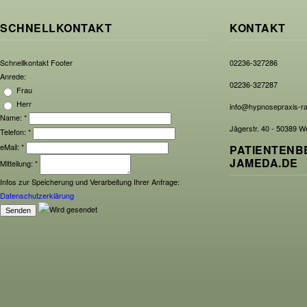
SCHNELLKONTAKT
KONTAKT
Schnellkontakt Footer
02236-327286
Anrede:
02236-327287
Frau
Herr
info@hypnosepraxis-r
Name:
*
Jägerstr. 40 - 50389 W
Telefon:
*
eMail:
*
PATIENTENB
JAMEDA.DE
Mitteilung:
*
Infos zur Speicherung und Verarbeitung Ihrer Anfrage:
Datenschutzerklärung