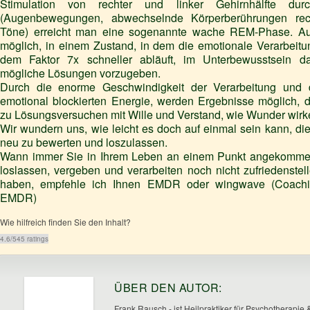
Stimulation von rechter und linker Gehirnhälfte dur
(Augenbewegungen, abwechselnde Körperberührungen rec
Töne) erreicht man eine sogenannte wache REM-Phase. Auf
möglich, in einem Zustand, in dem die emotionale Verarbeitu
dem Faktor 7x schneller abläuft, im Unterbewusstsein
mögliche Lösungen vorzugeben.
Durch die enorme Geschwindigkeit der Verarbeitung und
emotional blockierten Energie, werden Ergebnisse möglich, d
zu Lösungsversuchen mit Wille und Verstand, wie Wunder wirk
Wir wundern uns, wie leicht es doch auf einmal sein kann, di
neu zu bewerten und loszulassen.
Wann immer Sie in Ihrem Leben an einem Punkt angekomme
loslassen, vergeben und verarbeiten noch nicht zufriedenstell
haben, empfehle ich Ihnen EMDR oder wingwave (Coachi
EMDR)
Wie hilfreich finden Sie den Inhalt?
4.6
/
5
45
ratings
ÜBER DEN AUTOR:
Frank Rausch - ist Heilpraktiker für Psychotherapie