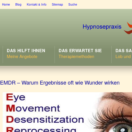
Home
Blog
Kontakt & Info
Sitemap
Suche
DAS HILFT IHNEN
DAS ERWARTET SIE
DAS S
Meine Angebote
Therapiemethoden
Lob und K
EMDR – Warum Ergebnisse oft wie Wunder wirken