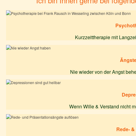
Ich bin Ihnen gerne bei folgen
Psychoth
Kurzzeittherapie mit Langze
Ängste
Nie wieder von der Angst behe
Depre
Wenn Wille & Verstand nicht m
Rede- &