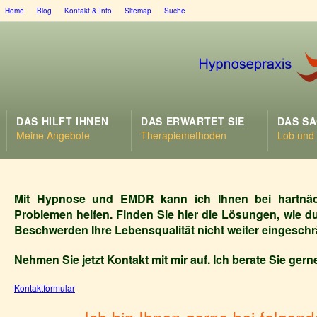
Home
Blog
Kontakt & Info
Sitemap
Suche
DAS HILFT IHNEN
DAS ERWARTET SIE
DAS S
Meine Angebote
Therapiemethoden
Lob und K
Mit
Hypnose
und EMDR kann ich Ihnen bei hartnä
Problemen helfen. Finden Sie hier die Lösungen, wie 
Beschwerden Ihre Lebensqualität nicht weiter eingeschrä
Nehmen Sie jetzt Kontakt mit mir auf. Ich berate Sie gern
Kontaktformular