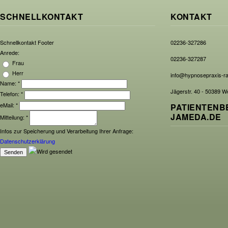
SCHNELLKONTAKT
KONTAKT
Schnellkontakt Footer
02236-327286
Anrede:
02236-327287
Frau
Herr
info@hypnosepraxis-r
Name:
*
Jägerstr. 40 - 50389 W
Telefon:
*
eMail:
*
PATIENTENB
JAMEDA.DE
Mitteilung:
*
Infos zur Speicherung und Verarbeitung Ihrer Anfrage:
Datenschutzerklärung