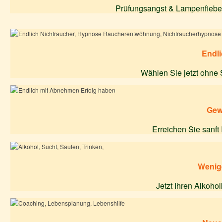
Prüfungsangst & Lampenfieber 
Endli
Wählen Sie jetzt ohne 
Gew
Erreichen Sie sanf
Wenige
Jetzt Ihren Alkoho